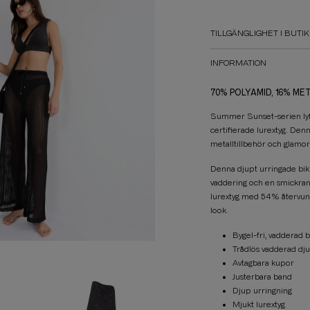
TILLGÄNGLIGHET I BUTIK
INFORMATION
70% POLYAMID, 16% ME
Summer Sunset-serien lyf
certifierade lurextyg. Den
metalltillbehör och glamor
Denna djupt urringade bik
vaddering och en smickrand
lurextyg med 54% återvunn
look.
Bygel-fri, vadderad 
Trådlös vadderad dju
Avtagbara kupor
Justerbara band
Djup urringning
Mjukt lurextyg