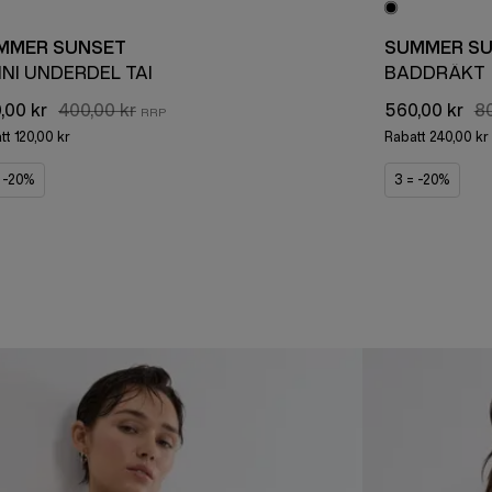
MMER SUNSET
SUMMER S
INI UNDERDEL TAI
BADDRÄKT
,00 kr
400,00 kr
560,00 kr
80
tt
120,00 kr
Rabatt
240,00 kr
= -20%
3 = -20%