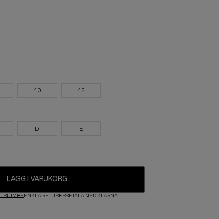
40
42
D
E
LÄGG I VARUKORG
TRIUMPH
ENKLA RETURER
BETALA MED KLARNA