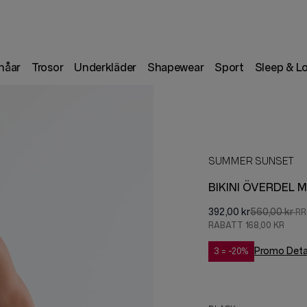
håar
Trosor
Underkläder
Shapewear
Sport
Sleep & L
SUMMER SUNSET
BIKINI ÖVERDEL 
392,00 kr
560,00 kr
RABATT
168,00 KR
Promo Deta
3 = -20%