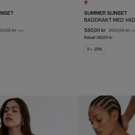
UNSET
SUMMER SUNSET
BADDRÄKT MED VA
0,00 kr
560,00 kr
800,00 kr
Rabatt
240,00 kr
3 = -20%