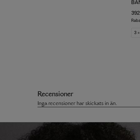
BA
392
Raba
3 