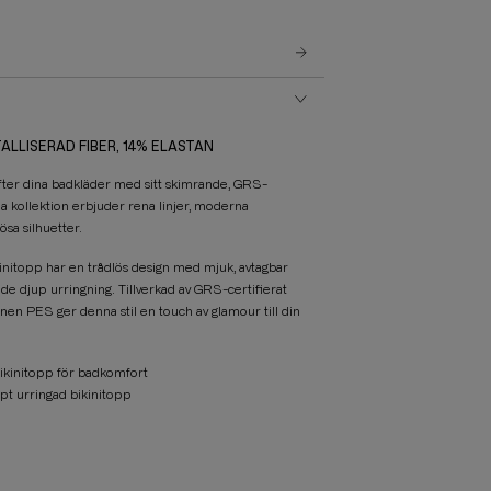
TALLISERAD FIBER, 14% ELASTAN
ter dina badkläder med sitt skimrande, GRS-
na kollektion erbjuder rena linjer, moderna
ösa silhuetter.
initopp har en trådlös design med mjuk, avtagbar
e djup urringning. Tillverkad av GRS-certifierat
en PES ger denna stil en touch av glamour till din
bikinitopp för badkomfort
pt urringad bikinitopp