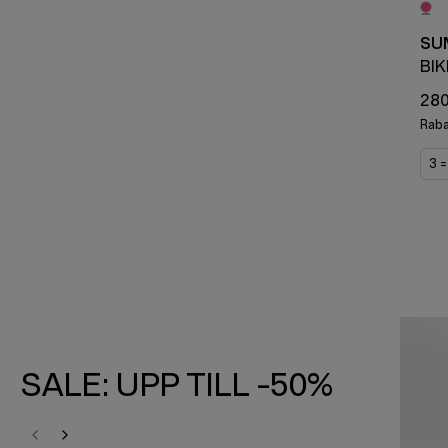
SU
BIK
280
Raba
3 
SALE: UPP TILL -50%