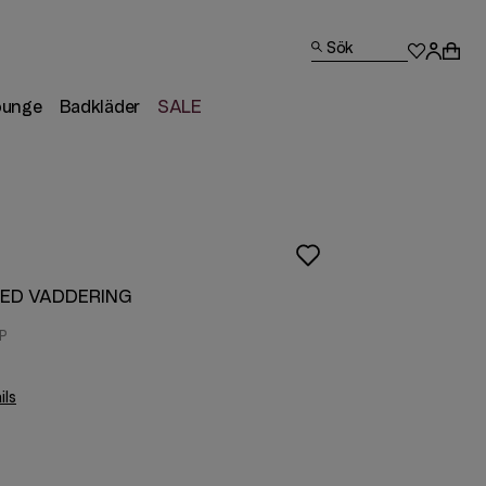
Sök
ounge
Badkläder
SALE
MED VADDERING
ils