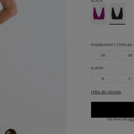
BLACK
RYGGBANDET STORLEK
36
38
KUPOR
B
C
Hitta din storlek
FRI FRAKT MED
MY