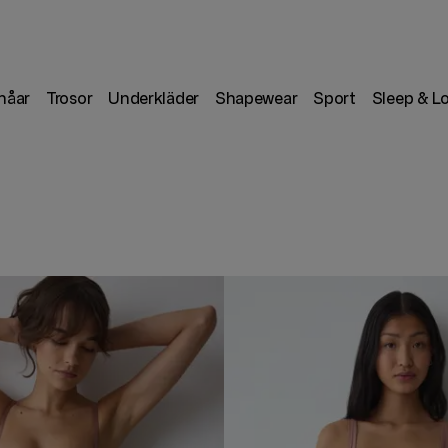
håar
Trosor
Underkläder
Shapewear
Sport
Sleep & L