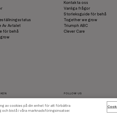
s
Kontakta oss
or
Vanliga frågor
Storleksguide för behå
eställningsstatus
Together we grow
 Av Avtalet
Triumph ABC
e för behå
Clever Care
 grow
C
RKEN
FOLLOW US
ing av cookies på din enhet för att förbättra
Cooki
och bistå i våra marknadsföringsinsatser.