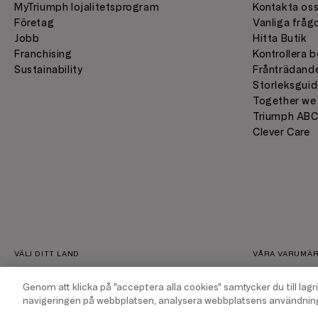
MyTriumph lojalitetsprogram
Kontakta os
Företag
Vanliga fråg
Jobb
Hitta Butik
Franchising
Kontrollera b
Sustainability
Frånträdande
Storleksguid
Together we
Triumph AB
Clever Care
VÄLJ DITT LAND
VÅRA VARUMÄ
SVENSKA
Genom att klicka på "acceptera alla cookies" samtycker du till lagr
navigeringen på webbplatsen, analysera webbplatsens användning 