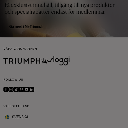
Få exklusivt innehåll, tillgång till nya produkter
och specialrabatter endast för medlemmar.
Gå med i MyTriumph
VÅRA VARUMÄRKEN
FOLLOW US
VÄLJ DITT LAND
SVENSKA