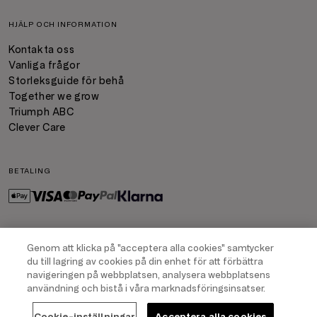
HJÄLP OCH INFORMATION
Kontakta oss
Vanliga frågor
Storleksguide för behå
Together we grow
Triumph ABC
Clever Care
BETALING
FRAKT
Genom att klicka på "acceptera alla cookies" samtycker
du till lagring av cookies på din enhet för att förbättra
navigeringen på webbplatsen, analysera webbplatsens
användning och bistå i våra marknadsföringsinsatser.
COPYRIGHT
2026
- TRIUMPH INTERTRADE AG. ALL RIGHTS RESERVED