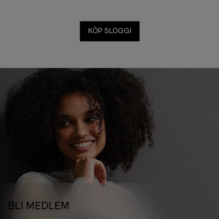
DU ÄR PÅ RÄTT STÄLLE ;)
KÖP SLOGGI
BLI MEDLEM